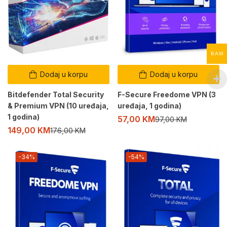
BAM
Dodaj u korpu
Dodaj u korpu
Bitdefender Total Security
F-Secure Freedome VPN (3
& Premium VPN (10 uređaja,
uređaja, 1 godina)
1 godina)
57,00
KM
97,00
KM
149,00
KM
176,00
KM
-34%
-54%