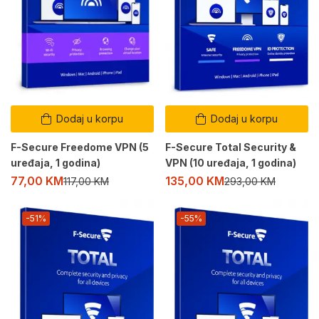
Dodaj u korpu
Dodaj u korpu
F-Secure Freedome VPN (5
F-Secure Total Security &
uređaja, 1 godina)
VPN (10 uređaja, 1 godina)
77,00
KM
135,00
KM
117,00
KM
293,00
KM
-51%
-55%