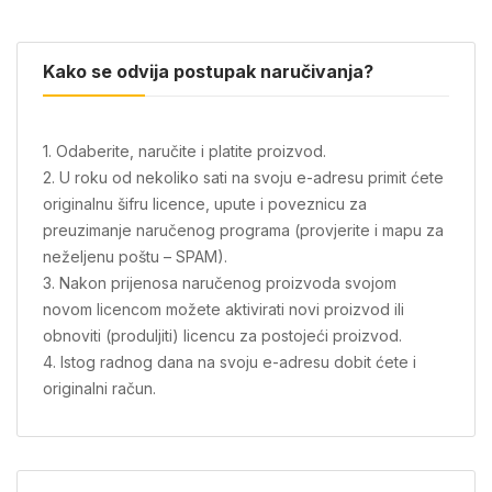
Kako se odvija postupak naručivanja?
1. Odaberite, naručite i platite proizvod.
2. U roku od nekoliko sati na svoju e-adresu primit ćete
originalnu šifru licence, upute i poveznicu za
preuzimanje naručenog programa (provjerite i mapu za
neželjenu poštu – SPAM).
3. Nakon prijenosa naručenog proizvoda svojom
novom licencom možete aktivirati novi proizvod ili
obnoviti (produljiti) licencu za postojeći proizvod.
4. Istog radnog dana na svoju e-adresu dobit ćete i
originalni račun.