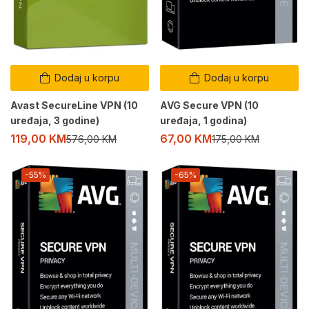
Dodaj u korpu
Dodaj u korpu
Avast SecureLine VPN (10
AVG Secure VPN (10
uređaja, 3 godine)
uređaja, 1 godina)
119,00
KM
67,00
KM
576,00
KM
175,00
KM
-55%
-65%