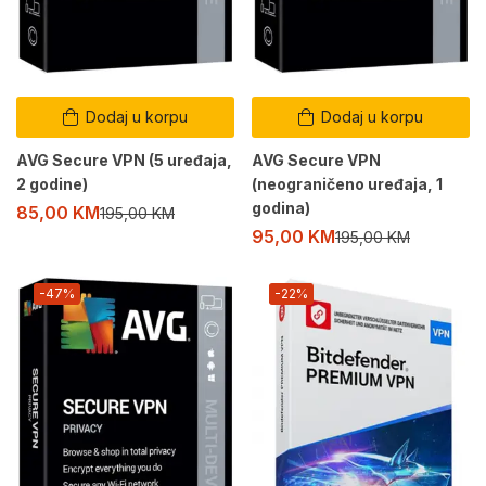
Dodaj u korpu
Dodaj u korpu
AVG Secure VPN (5 uređaja,
AVG Secure VPN
2 godine)
(neograničeno uređaja, 1
godina)
85,00
KM
195,00
KM
95,00
KM
195,00
KM
-47%
-22%