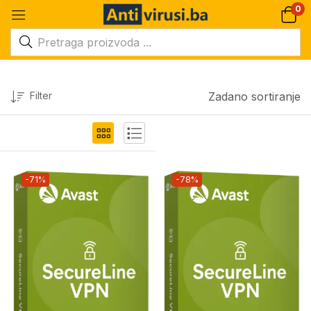
0
Filter
Zadano sortiranje
-71%
-78%