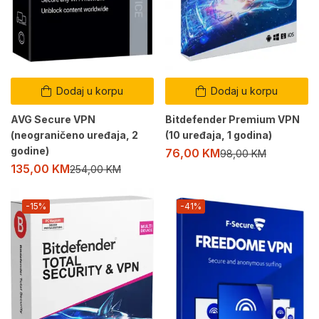
Dodaj u korpu
Dodaj u korpu
AVG Secure VPN
Bitdefender Premium VPN
(neograničeno uređaja, 2
(10 uređaja, 1 godina)
godine)
76,00
KM
98,00
KM
135,00
KM
254,00
KM
-15%
-41%