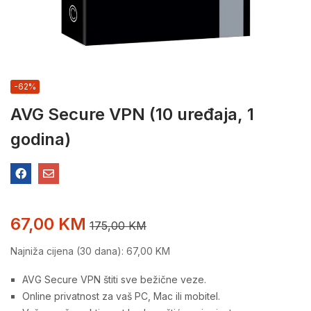
-62%
AVG Secure VPN (10 uređaja, 1
godina)
67,00
KM
175,00
KM
Najniža cijena (30 dana):
67,00
KM
AVG Secure VPN štiti sve bežične veze.
Online privatnost za vaš PC, Mac ili mobitel.