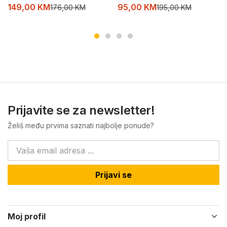
149,00
KM
95,00
KM
176,00
KM
195,00
KM
Prijavite se za newsletter!
Želiš među prvima saznati najbolje ponude?
Prijavi se
Moj profil