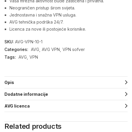
Vaša mrežna aktivnost bude zaštićena i privatna.
Neograničen pristup širom svijeta.
Jednostavna i snažna VPN usluga.
AVG tehnička podrška 24/7.
Licenca za nove ili postojeće korisnike.
SKU:
AVG-VPN-10-1
Categories:
AVG
AVG VPN
VPN sofver
Tags:
AVG
VPN
Opis
Dodatne informacije
AVG licenca
Related products