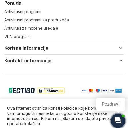
Ponuda
Antivirusni programi
Antivirusni programi za preduzeća
Antivirusi za mobilne uređaje
VPN programi
Korisne informacije
Kontakt i informacije
Pozdrav!
© 2022-24 Virtual IT d.o.o. Vsa prava zadržana.
Ova internet stranica koristi kolačiće koje koristimo da bi
vam omogućili nesmetano i ugodno korištenje naše
Zaštitni znakovi su vlasništvo njihovih vlasnika.
internet stranice. Klikom na „Slažem se“ dajete privolu za
uporabu kolačića.