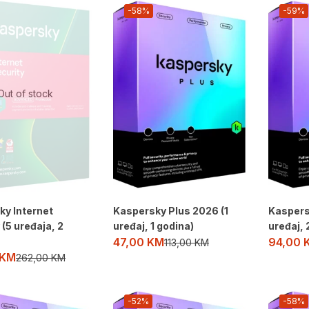
-58%
-59%
Out of stock
ky Internet
Kaspersky Plus 2026 (1
Kaspers
 (5 uređaja, 2
uređaj, 1 godina)
uređaj, 
47,00
KM
94,00
113,00
KM
KM
262,00
KM
-52%
-58%