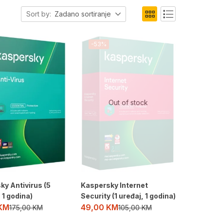
Sort by:
Zadano sortiranje
-53%
Out of stock
ky Antivirus (5
Kaspersky Internet
 1 godina)
Security (1 uređaj, 1 godina)
KM
49,00
KM
175,00
KM
105,00
KM