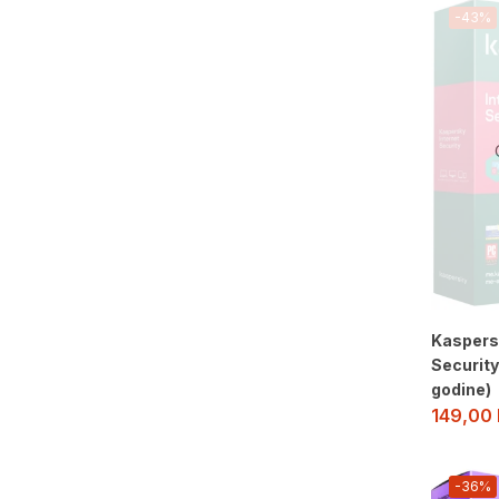
-43%
Kaspers
Security
godine)
149,00
-36%