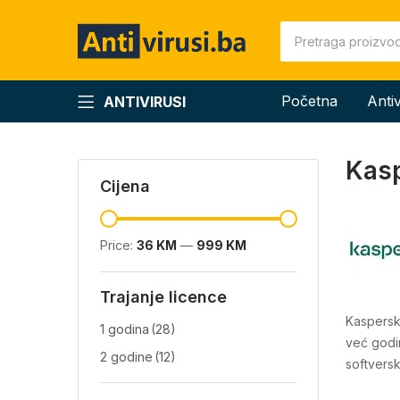
Početna
Anti
ANTIVIRUSI
Kas
Cijena
Price:
36 KM
—
999 KM
Trajanje licence
Kaspersk
1 godina
(28)
već godin
2 godine
(12)
softversk