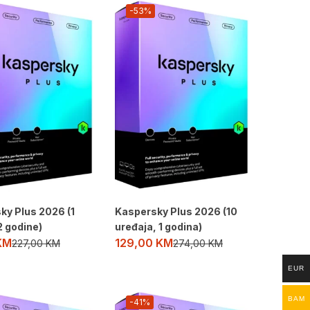
-53%
ky Plus 2026 (1
Kaspersky Plus 2026 (10
2 godine)
uređaja, 1 godina)
KM
129,00
KM
227,00
KM
274,00
KM
EUR
BAM
-41%