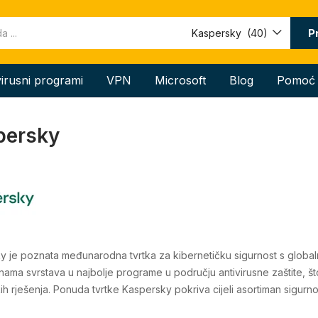
P
Kaspersky (40)
virusni programi
VPN
Microsoft
Blog
Pomoć
persky
y je poznata međunarodna tvrtka za kibernetičku sigurnost s glob
ama svrstava u najbolje programe u području antivirusne zaštite, što ja
ih rješenja. Ponuda tvrtke Kaspersky pokriva cijeli asortiman sigurnos