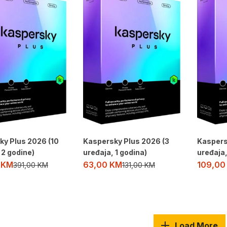
ky Plus 2026 (10
Kaspersky Plus 2026 (3
Kaspers
 2 godine)
uređaja, 1 godina)
uređaja,
0
KM
63,00
KM
109,0
391,00
KM
131,00
KM
Load More