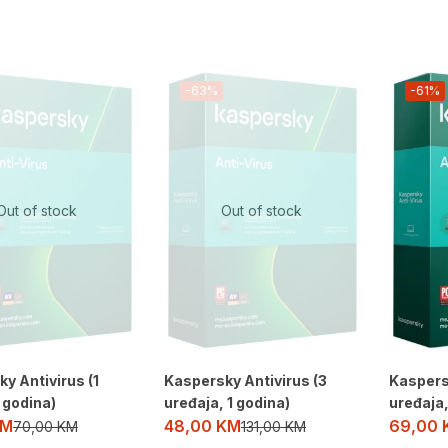
-63%
-61%
Out of stock
Out of stock
y Antivirus (1
Kaspersky Antivirus (3
Kaspers
1 godina)
uređaja, 1 godina)
uređaja,
KM
48,00
KM
69,00
70,00
KM
131,00
KM