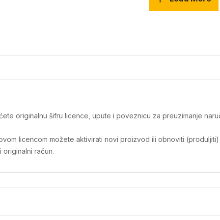
t ćete originalnu šifru licence, upute i poveznicu za preuzimanje na
m licencom možete aktivirati novi proizvod ili obnoviti (produljiti)
originalni račun.