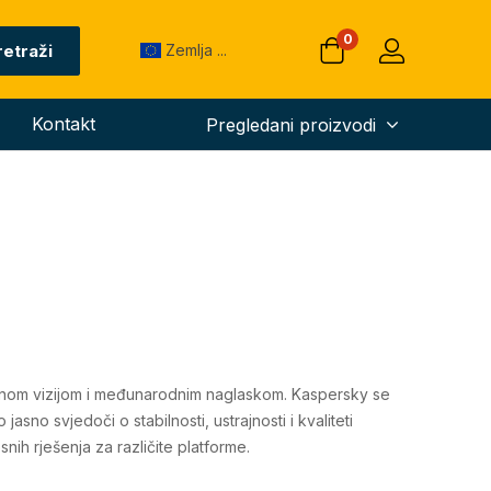
0
retraži
Zemlja ...
Kontakt
Pregledani proizvodi
alnom vizijom i međunarodnim naglaskom. Kaspersky se
sno svjedoči o stabilnosti, ustrajnosti i kvaliteti
nih rješenja za različite platforme.