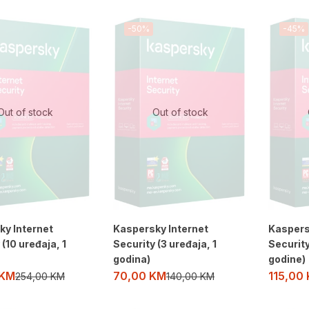
-50%
-45%
Out of stock
Out of stock
ky Internet
Kaspersky Internet
Kaspers
 (10 uređaja, 1
Security (3 uređaja, 1
Security
godina)
godine)
KM
70,00
KM
115,00
254,00
KM
140,00
KM