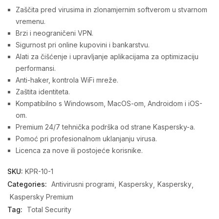
Zaščita pred virusima in zlonamjernim softverom u stvarnom
vremenu.
Brzi i neograničeni VPN.
Sigurnost pri online kupovini i bankarstvu.
Alati za čišćenje i upravljanje aplikacijama za optimizaciju
performansi.
Anti-haker, kontrola WiFi mreže.
Zaštita identiteta.
Kompatibilno s Windowsom, MacOS-om, Androidom i iOS-
om.
Premium 24/7 tehnička podrška od strane Kaspersky-a.
Pomoć pri profesionalnom uklanjanju virusa.
Licenca za nove ili postojeće korisnike.
SKU:
KPR-10-1
Categories:
Antivirusni programi
Kaspersky
Kaspersky
Kaspersky Premium
Tag:
Total Security