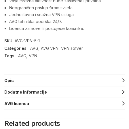
Vaša mrežna aktivnost bude zaštićena i privatna.
Neograničen pristup širom svijeta.
Jednostavna i snažna VPN usluga.
AVG tehnička podrška 24/7.
Licenca za nove ili postojeće korisnike.
SKU:
AVG-VPN-5-1
Categories:
AVG
AVG VPN
VPN sofver
Tags:
AVG
VPN
Opis
Dodatne informacije
AVG licenca
Related products