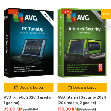
-40%
-47%
BAM
Dodaj u korpu
Dodaj u korpu
AVG TuneUp 2026 (1 uređaj,
AVG Internet Security 2024
1 godina)
(20 uređaja, 2 godine)
35,00
KM
155,00
KM
58,00
KM
293,00
KM