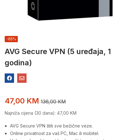
-65%
AVG Secure VPN (5 uređaja, 1
godina)
47,00
KM
136,00
KM
Najniža cijena (30 dana):
47,00
KM
AVG Secure VPN štiti sve bežične veze.
Online privatnost za vaš PC, Mac ili mobitel.