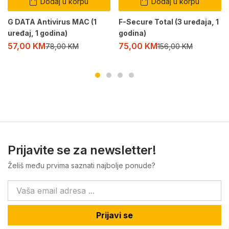
Dodaj u korpu
Dodaj u korpu
G DATA Antivirus MAC (1
F-Secure Total (3 uređaja, 1
uređaj, 1 godina)
godina)
57,00
KM
75,00
KM
78,00
KM
156,00
KM
Prijavite se za newsletter!
Želiš među prvima saznati najbolje ponude?
Prijavi se