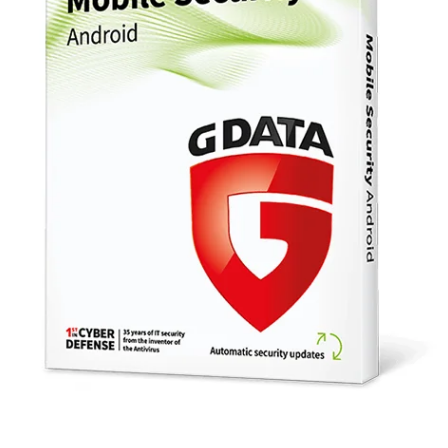
er
McAfee Internet
Norton 3
urity
Security (3
Standard 
uređaja, 1
uređaj, 1
1
godina)
godina)
55,00
KM
37,00
KM
137,00
KM
156,0
,00
KM