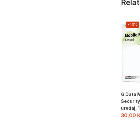
Relat
-23%
G Data 
Security
uređaj, 
30,00