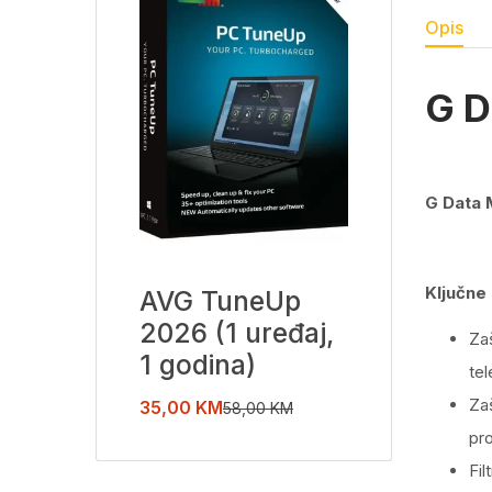
Opis
G D
G Data 
Ključne
AVG TuneUp
2026 (1 uređaj,
Zaš
1 godina)
tel
Zaš
35,00
KM
58,00
KM
pro
Fil