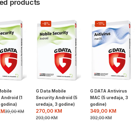
ed products
-8%
-11%
Mobile
G Data Mobile
G DATA Antivirus
 Android (1
Security Android (5
MAC (5 uređaja, 3
1 godina)
uređaja, 3 godine)
godine)
270,00
KM
349,00
KM
KM
39,00
KM
293,00
KM
392,00
KM