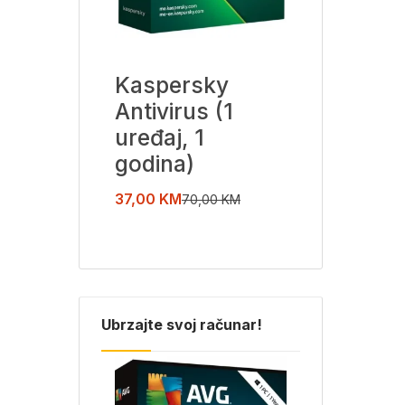
ky
Kaspersky
Bitdefend
Antivirus (1
Total Sec
(1
uređaj, 1
2026 (5
godina)
uređaja, 
godina)
37,00
KM
70,00
KM
105,00
KM
,00
KM
175
Ubrzajte svoj računar!