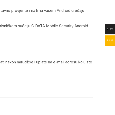
avno provjerite ima li na vašem Android uređaju
orisničkom sučelju G DATA Mobile Security Android.
EUR
BAM
sati nakon narudžbe i uplate na e-mail adresu koju ste