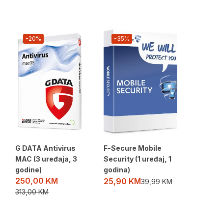
-20%
-35%
-58%
G DATA Antivirus
F-Secure Mobile
F-Secur
MAC (3 uređaja, 3
Security (1 uređaj, 1
Security
godine)
godina)
godina)
250,00
KM
25,90
KM
66,00
39,99
KM
313,00
KM