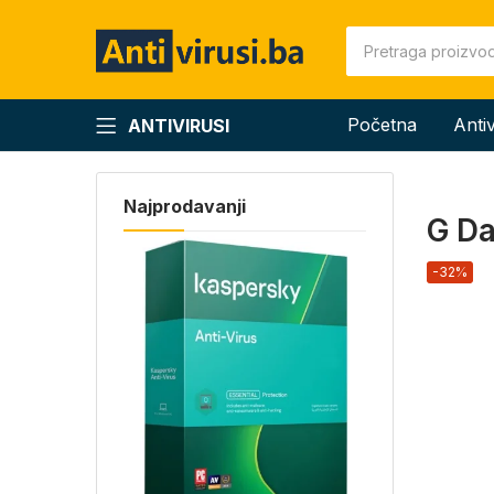
Početna
Anti
ANTIVIRUSI
Najprodavanji
G Da
-32%