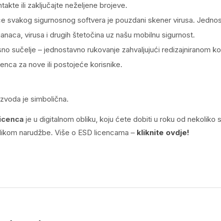
takte ili zaključajte neželjene brojeve.
ce svakog sigurnosnog softvera je pouzdani skener virusa.
Jednost
janaca, virusa i drugih štetočina uz našu mobilnu sigurnost.
no sučelje – jednostavno rukovanje zahvaljujući redizajniranom k
enca za nove ili postojeće korisnike.
izvoda je simbolična.
licenca
je u digitalnom obliku, koju ćete dobiti u roku od nekoliko 
ilikom narudžbe. V
iše o ESD licencama –
kliknite ovdje!