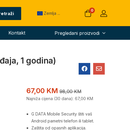
0
retraži
Zemlja ...
Kontakt
Pregledani proizvodi
đaja, 1 godina)
Panda Dome Essential
Trend Inte
2026 (1 uređaj, 1 godina)
2026 (1 ure
67,00
KM
98,00
KM
Najniža cijena (30 dana):
67,00
KM
27,00
KM
37,00
KM
68,00
KM
97,00
K
G DATA Mobile Security štiti vaš
Android pametni telefon ili tablet.
Zaštita od opasnih aplikacija.