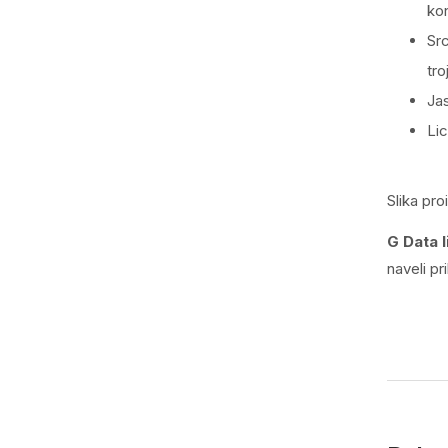
kon
Sr
tro
Jas
Lic
Slika pro
G Data 
naveli pr