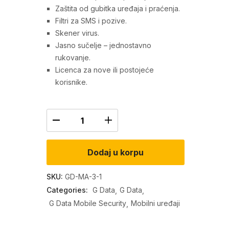
Zaštita od gubitka uređaja i praćenja.
Filtri za SMS i pozive.
Skener virus.
60
Jasno sučelje – jednostavno
rukovanje.
(1
Licenca za nove ili postojeće
korisnike.
0
KM
Dodaj u korpu
SKU:
GD-MA-3-1
Categories:
G Data
G Data
G Data Mobile Security
Mobilni uređaji