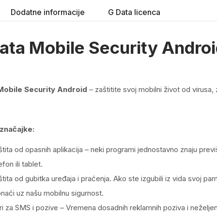
Dodatne informacije
G Data licenca
ata Mobile Security Andro
Mobile Security Android
– zaštitite svoj mobilni život od virusa,
 značajke:
tita od opasnih aplikacija – neki programi jednostavno znaju prev
efon ili tablet.
tita od gubitka uređaja i praćenja.
Ako ste izgubili iz vida svoj pa
naći uz našu mobilnu sigurnost.
tri za SMS i pozive – Vremena dosadnih reklamnih poziva i neželj