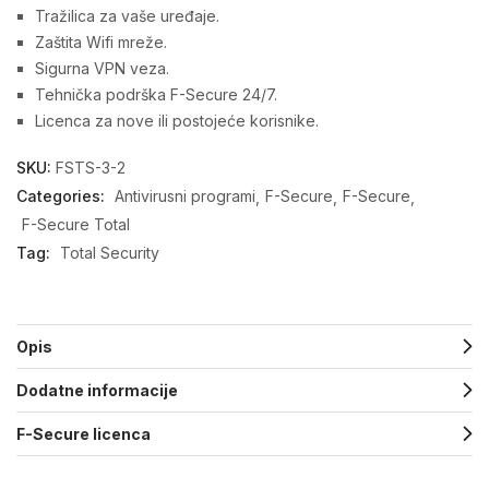
Tražilica za vaše uređaje.
Zaštita Wifi mreže.
Sigurna VPN veza.
Tehnička podrška F-Secure 24/7.
Licenca za nove ili postojeće korisnike.
SKU:
FSTS-3-2
Categories:
Antivirusni programi
F-Secure
F-Secure
F-Secure Total
Tag:
Total Security
Opis
Dodatne informacije
F-Secure licenca