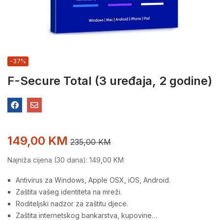
-37%
F-Secure Total (3 uređaja, 2 godine)
149,00
KM
235,00
KM
Najniža cijena (30 dana):
149,00
KM
Antivirus za Windows, Apple OSX, iOS, Android.
Zaštita vašeg identiteta na mreži.
Roditeljski nadzor za zaštitu djece.
Zaštita internetskog bankarstva, kupovine…