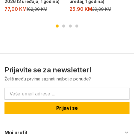
2026 (3 uređaja, 1 godina)
uređaj, 1 godina)
77,00
KM
25,90
KM
162,00
KM
39,99
KM
Prijavite se za newsletter!
Želiš među prvima saznati najbolje ponude?
Prijavi se
Moj profil