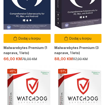
Dodaj u korpu
Dodaj u korpu
Malwarebytes Premium (1
Malwarebytes Premium (3
naprava, 1 leto)
naprave, 1 leto)
66,00
KM
88,00
KM
78,00
KM
117,00
KM
-45%
-51%