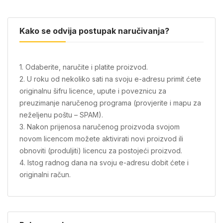
Kako se odvija postupak naručivanja?
1. Odaberite, naručite i platite proizvod.
2. U roku od nekoliko sati na svoju e-adresu primit ćete
originalnu šifru licence, upute i poveznicu za
preuzimanje naručenog programa (provjerite i mapu za
neželjenu poštu – SPAM).
3. Nakon prijenosa naručenog proizvoda svojom
novom licencom možete aktivirati novi proizvod ili
obnoviti (produljiti) licencu za postojeći proizvod.
4. Istog radnog dana na svoju e-adresu dobit ćete i
originalni račun.