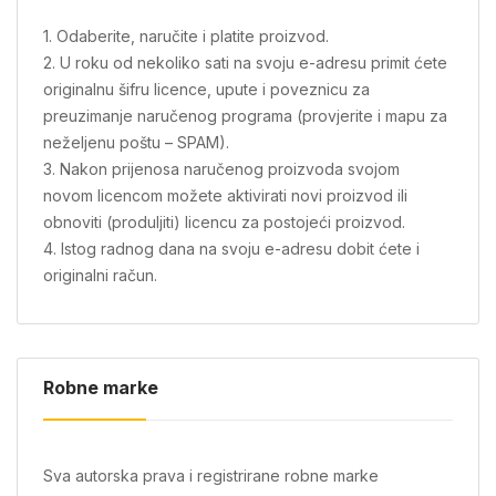
1. Odaberite, naručite i platite proizvod.
2. U roku od nekoliko sati na svoju e-adresu primit ćete
originalnu šifru licence, upute i poveznicu za
preuzimanje naručenog programa (provjerite i mapu za
neželjenu poštu – SPAM).
3. Nakon prijenosa naručenog proizvoda svojom
novom licencom možete aktivirati novi proizvod ili
obnoviti (produljiti) licencu za postojeći proizvod.
4. Istog radnog dana na svoju e-adresu dobit ćete i
originalni račun.
Robne marke
Sva autorska prava i registrirane robne marke