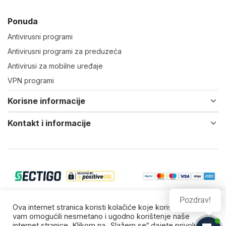
Ponuda
Antivirusni programi
Antivirusni programi za preduzeća
Antivirusi za mobilne uređaje
VPN programi
Korisne informacije
Kontakt i informacije
Pozdrav!
© 2022-24 Virtual IT d.o.o. Vsa prava zadržana.
Ova internet stranica koristi kolačiće koje koristimo da bi
vam omogućili nesmetano i ugodno korištenje naše
Zaštitni znakovi su vlasništvo njihovih vlasnika.
internet stranice. Klikom na „Slažem se“ dajete privolu za