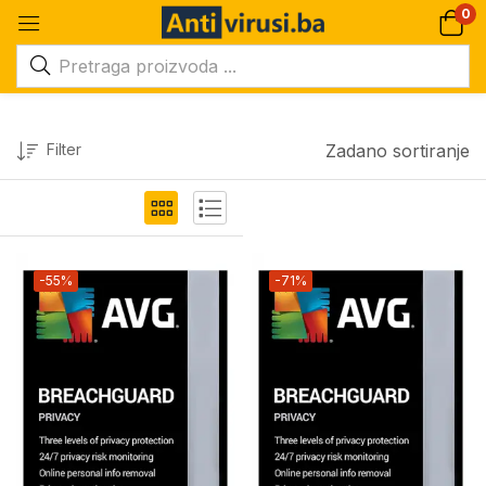
0
Filter
Zadano sortiranje
-55%
-71%