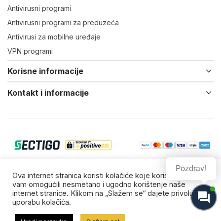
Antivirusni programi
Antivirusni programi za preduzeća
Antivirusi za mobilne uređaje
VPN programi
Korisne informacije
Kontakt i informacije
Pozdrav!
© 2022-24 Virtual IT d.o.o. Vsa prava zadržana.
Ova internet stranica koristi kolačiće koje koristimo da bi
vam omogućili nesmetano i ugodno korištenje naše
Zaštitni znakovi su vlasništvo njihovih vlasnika.
internet stranice. Klikom na „Slažem se“ dajete privolu za
uporabu kolačića.