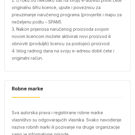
2. U roku od nekoliko sati na svoju e-adresu primit ćete
originalnu šifru licence, upute i poveznicu za
preuzimanje naručenog programa (provjerite i mapu za
neželjenu poštu – SPAM).
3. Nakon prijenosa naručenog proizvoda svojom
novom licencom možete aktivirati novi proizvod ili
obnoviti (produljiti) licencu za postojeći proizvod.
4. Istog radnog dana na svoju e-adresu dobit ćete i
originalni račun.
Robne marke
Sva autorska prava i registrirane robne marke
vlasništvo su odgovarajućih vlasnika. Svako navođenje
naziva robnih marki ili pozivanje na druge organizacije
samo je informativne prirode.