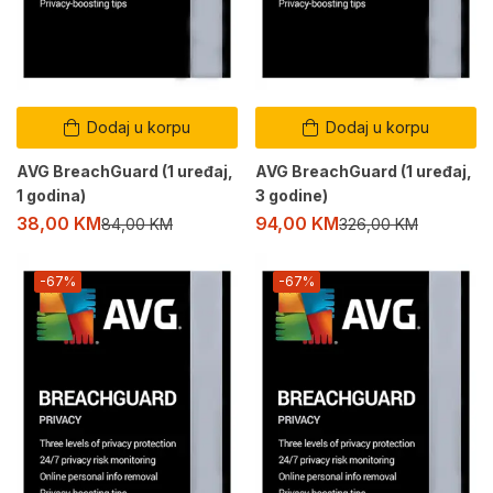
Dodaj u korpu
Dodaj u korpu
AVG BreachGuard (1 uređaj,
AVG BreachGuard (1 uređaj,
1 godina)
3 godine)
38,00
KM
94,00
KM
84,00
KM
326,00
KM
-67%
-67%